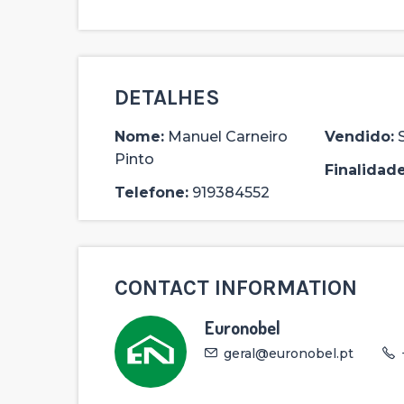
DETALHES
Nome:
Manuel Carneiro
Vendido:
Pinto
Finalidade
Telefone:
919384552
282,500 €
CONTACT INFORMATION
COMPRAR
Euronobel
geral@euronobel.pt