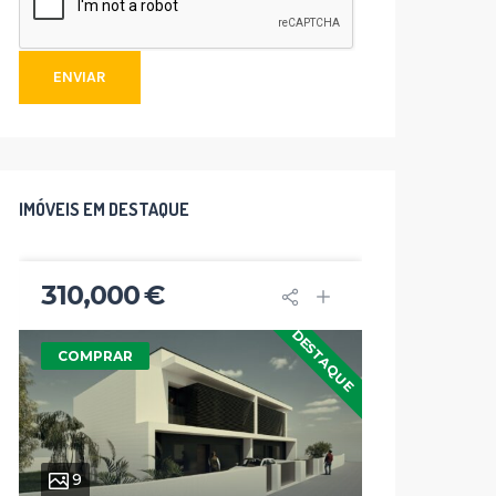
ENVIAR
IMÓVEIS EM DESTAQUE
310,000 €
282,5
DESTAQUE
COMPRAR
COMPR
9