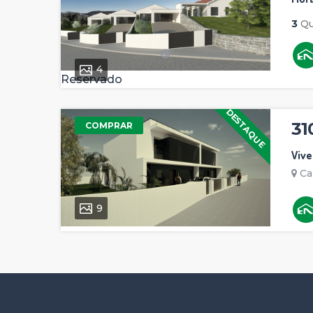
3
Qu
4
Reservado
DESTAQUE
31
COMPRAR
Viv
Ca
9