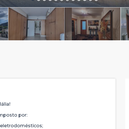
ália!
mposto por:
eletrodomésticos;