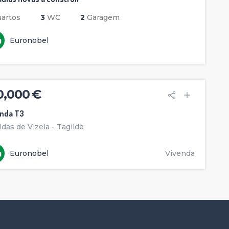
artos
3
WC
2
Garagem
Euronobel
0,000 €
enda T3
ldas de Vizela - Tagilde
Euronobel
Vivenda