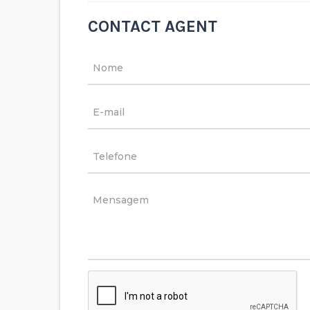
14
CONTACT AGENT
Moradia geminada T3
Reservado
Caldas de Vizela - S. Joã