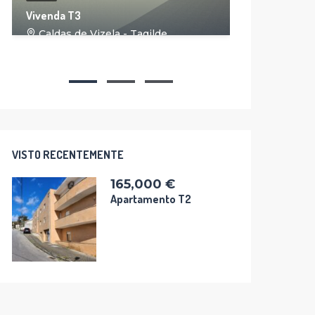
14
Vivenda T3
Moradia g
Caldas de Vizela - Tagilde
Reservado
Caldas 
VISTO RECENTEMENTE
165,000 €
Apartamento T2