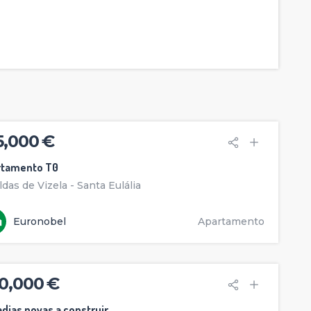
5,000 €
rtamento T0
ldas de Vizela - Santa Eulália
Euronobel
Apartamento
0,000 €
dias novas a construir