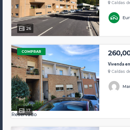
Caldas de
Eur
26
260,0
COMPRAR
Vivenda e
Caldas de
Man
17
Reservado