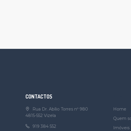
CONTACTOS
MENU
Rua Dr. Abílio Torres nº 980
Home
4815-552 Vizela
Quem s
919 384 552
Imóveis