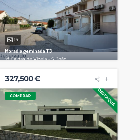
14
Moradia geminada T3
Reservado
Caldas de Vizela - S. João
327,500 €
DESTAQUE
COMPRAR