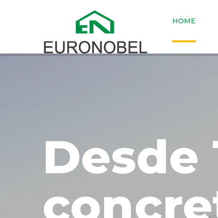
HOME
Desde 
concre