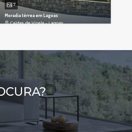
7
Moradia térrea em Lagoas
Caldas de Vizela - Lagoas
OCURA?