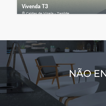
Vivenda T3
Caldas de Vizela - Tagilde
NÃO E