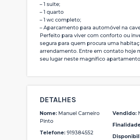
– 1 suite;
– 1 quarto
– 1 wc completo;
– Aparcamento para automóvel na cave
Perfeito para viver com conforto ou in
segura para quem procura uma habitaç
arrendamento. Entre em contato hoje m
seu lugar neste magnífico apartamento
DETALHES
Nome:
Manuel Carneiro
Vendido:
Pinto
Finalidade
Telefone:
919384552
Disponibil