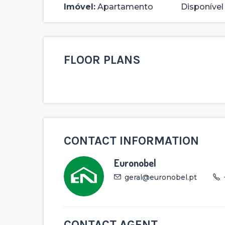
Imóvel:
Apartamento
Disponível
FLOOR PLANS
282,500 €
CONTACT INFORMATION
14
Moradia geminada T3
Euronobel
COMPRAR
Reservado
Caldas de Vizela - S. Joã
geral@euronobel.pt
CONTACT AGENT