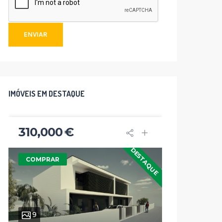
ENVIAR
IMÓVEIS EM DESTAQUE
310,000 €
282,5
DESTAQUE
COMPRAR
COMPR
9