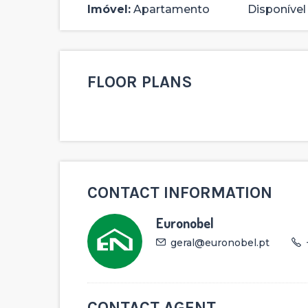
Imóvel:
Apartamento
Disponível
FLOOR PLANS
282,500 €
CONTACT INFORMATION
Euronobel
COMPRAR
geral@euronobel.pt
CONTACT AGENT