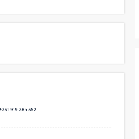
327,500 €
DESTAQUE
DESTAQUE
COMPRAR
+351 919 384 552
7