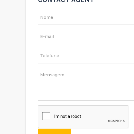
14
Moradia geminada T3
Reservado
Caldas de Vizela - S. Joã