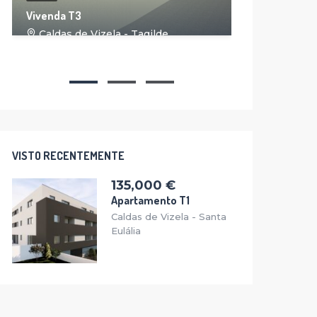
14
Vivenda T3
Moradia g
Caldas de Vizela - Tagilde
Reservado
Caldas 
VISTO RECENTEMENTE
135,000 €
Apartamento T1
Caldas de Vizela - Santa
Eulália