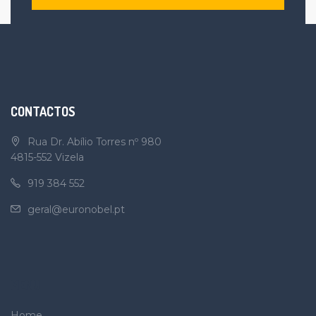
CONTACTOS
Rua Dr. Abílio Torres nº 980
4815-552 Vizela
919 384 552
geral@euronobel.pt
MENU
Home