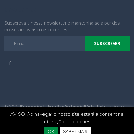
NEWSLETTER
Subscreva à nossa newsletter e mantenha-se a par dos
nossos imóveis mais recentes
SUBSCREVER
© 2021
Euronobel - Mediação Imobiliária, Lda.
Todos os
direitos reservados
AVISO: Ao navegar o nosso site estará a consentir a
utilização de cookies
Website desenvolvido por
agilstore
OK
SABER MAIS